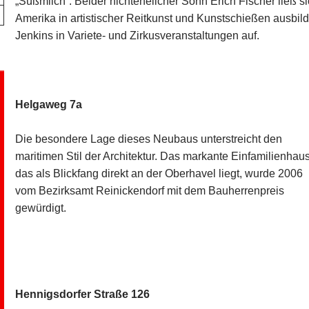
„Süßmilch“. Beider nichtehelicher Sohn Erich Fischer ließ s
Amerika in artistischer Reitkunst und Kunstschießen ausbilde
Jenkins in Variete- und Zirkusveranstaltungen auf.
Helgaweg 7a
Die besondere Lage dieses Neubaus unterstreicht den
maritimen Stil der Architektur. Das markante Einfamilienhau
das als Blickfang direkt an der Oberhavel liegt, wurde 2006
vom Bezirksamt Reinickendorf mit dem Bauherrenpreis
gewürdigt.
Hennigsdorfer Straße 126