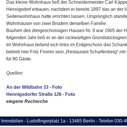
Das kleine Wohnhaus ließ der Schneidermeister Carl Käpp
Hennigsdorf erbauen, nachdem er bereits 1897 das an der 
Seitenwohnhaus hatte errichten lassen. Ursprünglich stande
Wohnhäuser von zwei Brüdern derselben Familie.
Bauherr des dreigeschossigen Hauses Nr. 9 war 1905 der 
folgenden Jahr ließ er an der rückwärtigen Grundstücksgre
Im Wohnhaus befand sich links im Erdgeschoss das Schank
betrieb hier Fritz Fromm sein „Restaurant Scharfenberg“ mi
für 80 Gäste.
Quellen:
An der Wildbahn 33 - Foto
Hennigsdorfer Straße 126 - Foto
eiegene Recherche
 Immobilien - Ludolfingerplatz 1a - 13465 Berlin - Telefon 030-