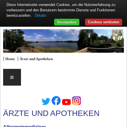
Diese Internetseite verwendet Cookies, um die Nutzererfahrung zu
verbessern und den Benutzern bestimmte Dienste und Funktionen
Details
bereitzustellen.
Verstanden
Cookies verbieten
|
|
Home
Ärzte und Apotheken
≡
ÄRZTE UND APOTHEKEN
Allgemeinmediziner