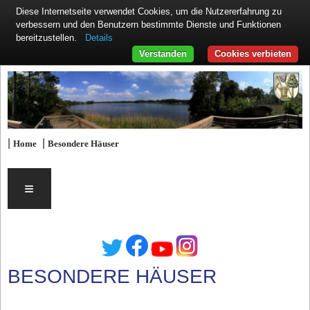
Diese Internetseite verwendet Cookies, um die Nutzererfahrung zu
verbessern und den Benutzern bestimmte Dienste und Funktionen
Details
bereitzustellen.
Verstanden
Cookies verbieten
|
|
Home
Besondere Häuser
≡
BESONDERE HÄUSER