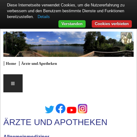
Diese Internetseite verwendet Cookies, um die Nutzererfahrung zu
verbessern und den Benutzern bestimmte Dienste und Funktionen
Details
bereitzustellen.
Verstanden
Cookies verbieten
|
|
Home
Ärzte und Apotheken
≡
ÄRZTE UND APOTHEKEN
Allgemeinmediziner