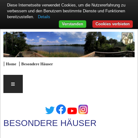
Diese Internetseite verwendet Cookies, um die Nutzererfahrung zu
verbessern und den Benutzern bestimmte Dienste und Funktionen
Details
bereitzustellen.
Verstanden
Cookies verbieten
|
|
Home
Besondere Häuser
≡
BESONDERE HÄUSER