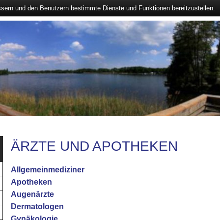
ssern und den Benutzern bestimmte Dienste und Funktionen bereitzustellen.
ÄRZTE UND APOTHEKEN
Allgemeinmediziner
Apotheken
Augenärzte
Dermatologen
Gynäkologie