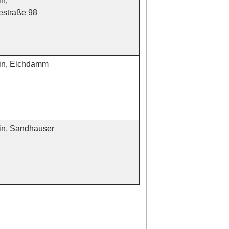
estraße 98
in, Elchdamm
in, Sandhauser