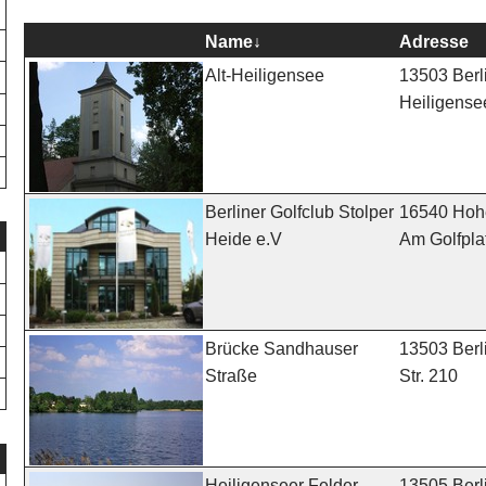
Name
↓
Adresse
13503 Berli
Alt-Heiligensee
Heiligense
16540 Hoh
Berliner Golfclub Stolper
Am Golfpla
Heide e.V
13503 Berl
Brücke Sandhauser
Str. 210
Straße
13505 Berl
Heiligenseer Felder