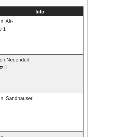
Info
n, Alt-
e 1
en Neuendorf,
tz 1
in, Sandhauser
in,