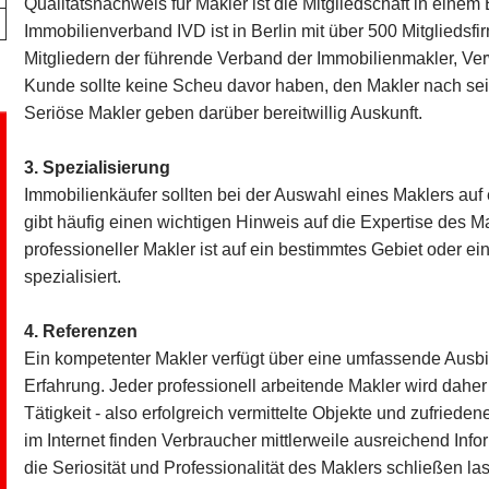
Qualitätsnachweis für Makler ist die Mitgliedschaft in einem
Immobilienverband IVD ist in Berlin mit über 500 Mitgliedsf
Mitgliedern der führende Verband der Immobilienmakler, Ve
Kunde sollte keine Scheu davor haben, den Makler nach sei
Seriöse Makler geben darüber bereitwillig Auskunft.
3. Spezialisierung
Immobilienkäufer sollten bei der Auswahl eines Maklers auf 
gibt häufig einen wichtigen Hinweis auf die Expertise des Mak
professioneller Makler ist auf ein bestimmtes Gebiet oder e
spezialisiert.
4. Referenzen
Ein kompetenter Makler verfügt über eine umfassende Ausbi
Erfahrung. Jeder professionell arbeitende Makler wird dahe
Tätigkeit - also erfolgreich vermittelte Objekte und zufrie
im Internet finden Verbraucher mittlerweile ausreichend Inf
die Seriosität und Professionalität des Maklers schließen la