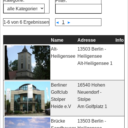
Kategorie:
Filter:
1-6 von 6 Ergebnissen
1
Name
Adresse
Info
13503 Berlin -
Alt-
Heiligensee
Heiligensee
Alt-Heiligensee 1
16540 Hohen
Berliner
Neuendorf -
Golfclub
Stolpe
Stolper
Am Golfplatz 1
Heide e.V
13503 Berlin -
Brücke