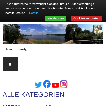
Diese Internetseite verwendet Cookies, um die Nutzererfahrung zu
verbessern und den Benutzern bestimmte Dienste und Funktionen
Details
bereitzustellen.
Verstanden
Cookies verbieten
|
|
Home
Einträge
≡
ALLE KATEGORIEN