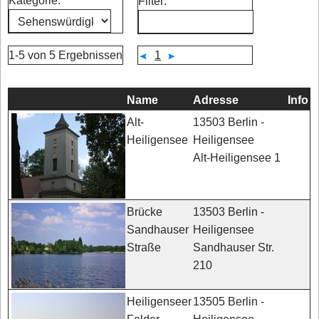
Kategorie:
Filter:
1-5 von 5 Ergebnissen
1
Name
Adresse
Info
13503 Berlin -
Alt-
Heiligensee
Heiligensee
Alt-Heiligensee 1
13503 Berlin -
Brücke
Heiligensee
Sandhauser
Sandhauser Str.
Straße
210
13505 Berlin -
Heiligenseer