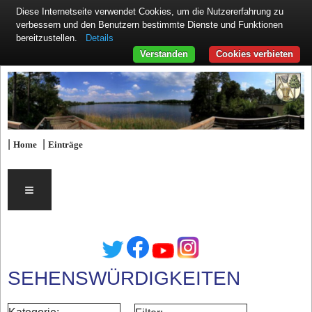
Diese Internetseite verwendet Cookies, um die Nutzererfahrung zu
verbessern und den Benutzern bestimmte Dienste und Funktionen
Details
bereitzustellen.
Verstanden
Cookies verbieten
|
|
Home
Einträge
≡
SEHENSWÜRDIGKEITEN