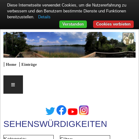
Diese Internetseite verwendet Cookies, um die Nutzererfahrung zu
verbessern und den Benutzern bestimmte Dienste und Funktionen
Details
bereitzustellen.
Verstanden
Cookies verbieten
|
|
Home
Einträge
≡
SEHENSWÜRDIGKEITEN