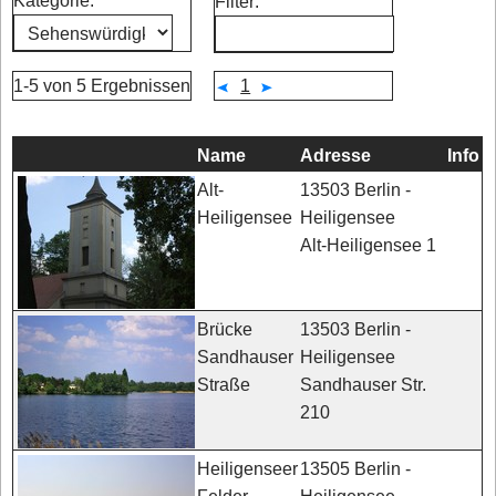
Kategorie:
Filter:
1-5 von 5 Ergebnissen
1
Name
Adresse
Info
13503 Berlin -
Alt-
Heiligensee
Heiligensee
Alt-Heiligensee 1
13503 Berlin -
Brücke
Heiligensee
Sandhauser
Sandhauser Str.
Straße
210
13505 Berlin -
Heiligenseer