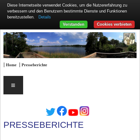
Diese Internetseite verwendet Cookies, um die Nutzererfahrung zu
verbessern und den Benutzern bestimmte Dienste und Funktionen
Details
bereitzustellen.
Verstanden
Cookies verbieten
|
|
Home
Presseberichte
≡
PRESSEBERICHTE