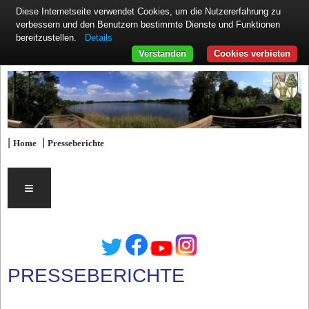
Diese Internetseite verwendet Cookies, um die Nutzererfahrung zu
verbessern und den Benutzern bestimmte Dienste und Funktionen
Details
bereitzustellen.
Verstanden
Cookies verbieten
|
|
Home
Presseberichte
≡
PRESSEBERICHTE