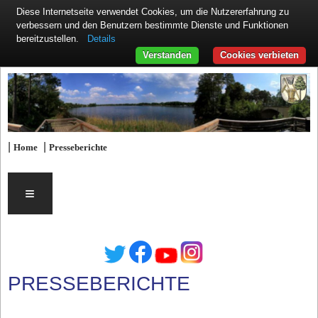
Diese Internetseite verwendet Cookies, um die Nutzererfahrung zu
verbessern und den Benutzern bestimmte Dienste und Funktionen
Details
bereitzustellen.
Verstanden
Cookies verbieten
|
|
Home
Presseberichte
≡
PRESSEBERICHTE