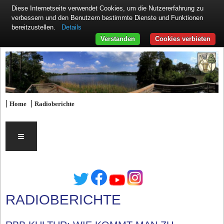
Diese Internetseite verwendet Cookies, um die Nutzererfahrung zu
verbessern und den Benutzern bestimmte Dienste und Funktionen
Details
bereitzustellen.
Verstanden
Cookies verbieten
|
|
Home
Radioberichte
≡
RADIOBERICHTE