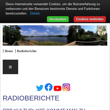
Diese Internetseite verwendet Cookies, um die Nutzererfahrung zu
verbessern und den Benutzern bestimmte Dienste und Funktionen
Details
bereitzustellen.
Verstanden
Cookies verbieten
|
|
Home
Radioberichte
≡
RADIOBERICHTE