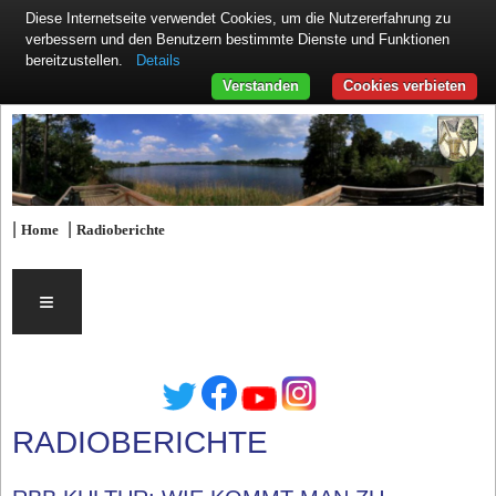
Diese Internetseite verwendet Cookies, um die Nutzererfahrung zu
verbessern und den Benutzern bestimmte Dienste und Funktionen
Details
bereitzustellen.
Verstanden
Cookies verbieten
|
|
Home
Radioberichte
≡
RADIOBERICHTE