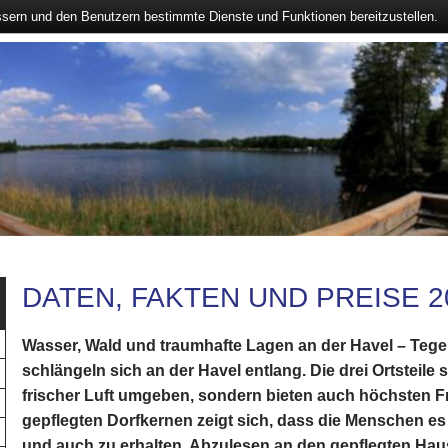
ssern und den Benutzern bestimmte Dienste und Funktionen bereitzustellen.
DATEN, FAKTEN UND PREISE 2
Wasser, Wald und traumhafte Lagen an der Havel – Tege
schlängeln sich an der Havel entlang. Die drei Ortsteile
frischer Luft umgeben, sondern bieten auch höchsten Fre
gepflegten Dorfkernen zeigt sich, dass die Menschen es
und auch zu erhalten. Abzulesen an den gepflegten Hau