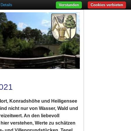
Details
Verstanden
Cookies verbieten
021
lort, Konradshöhe und Heiligensee
 sind nicht nur von Wasser, Wald und
izeitwert. An den liebevoll
 hier verstehen, Werte zu schätzen
s- und Villengrundstücken. Tegel