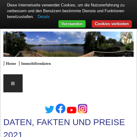
Diese Internetseite verwendet Cookies, um die Nutzererfahrung zu
verbessern und den Benutzern bestimmte Dienste und Funktionen
Details
bereitzustellen.
Verstanden
Cookies verbieten
|
|
Home
Immobiliendaten
≡
DATEN, FAKTEN UND PREISE
2021