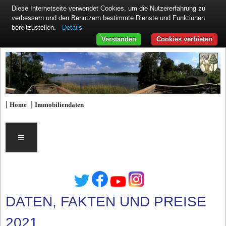
Diese Internetseite verwendet Cookies, um die Nutzererfahrung zu
verbessern und den Benutzern bestimmte Dienste und Funktionen
Details
bereitzustellen.
Verstanden
Cookies verbieten
|
|
Home
Immobiliendaten
≡
DATEN, FAKTEN UND PREISE
2021