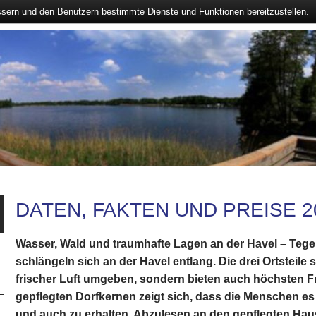
ssern und den Benutzern bestimmte Dienste und Funktionen bereitzustellen.
DATEN, FAKTEN UND PREISE 2
Wasser, Wald und traumhafte Lagen an der Havel – Tege
schlängeln sich an der Havel entlang. Die drei Ortsteile
frischer Luft umgeben, sondern bieten auch höchsten Fre
gepflegten Dorfkernen zeigt sich, dass die Menschen es
und auch zu erhalten. Abzulesen an den gepflegten Hau