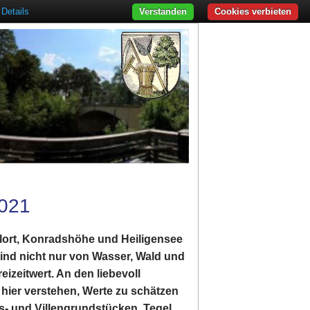
Details
Verstanden
Cookies verbieten
021
lort, Konradshöhe und Heiligensee
 sind nicht nur von Wasser, Wald und
izeitwert. An den liebevoll
 hier verstehen, Werte zu schätzen
s- und Villengrundstücken. Tegel