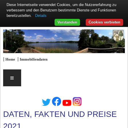
Diese Internetseite verwendet Cookies, um die Nutzererfahrung zu
verbessern und den Benutzern bestimmte Dienste und Funktionen
Details
bereitzustellen.
Verstanden
Cookies verbieten
|
|
Home
Immobiliendaten
≡
DATEN, FAKTEN UND PREISE
2021