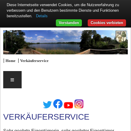
Diese Internetseite verwendet Cookies, um die Nutzererfahrung zu
verbessern und den Benutzern bestimmte Dienste und Funktionen
Details
bereitzustellen.
Verstanden
Cookies verbieten
|
|
Home
Verkäuferservice
≡
VERKÄUFERSERVICE
Sehr geehrte Eigentümerin, sehr geehrter Eigentümer,