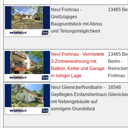
13465 Ber
Neu! Frohnau -
Großzügiges
Baugrundstück mit Abriss
und Teilungsmöglichkeit
13465 Ber
Neu! Frohnau - Vermietete
Berlin -
3-Zimmerwohnung mit
Reinicken
Balkon, Keller und Garage
Frohnau
in ruhiger Lage
16548
Neu! Glienicke/Nordbahn -
Glienick
Gepflegtes Einfamilienhaus
mit Nebengebäude auf
sonnigem Grundstück