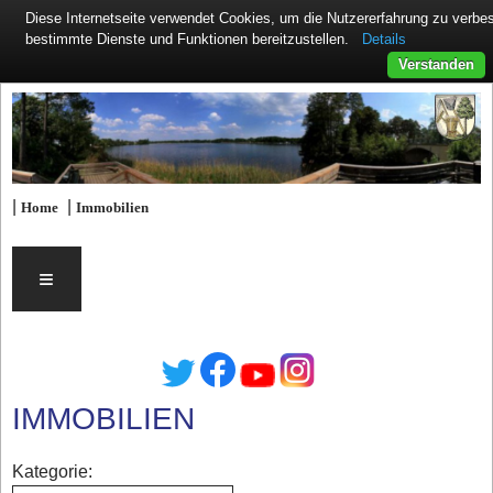
Diese Internetseite verwendet Cookies, um die Nutzererfahrung zu verb
Details
bestimmte Dienste und Funktionen bereitzustellen.
Verstanden
|
|
Home
Immobilien
≡
IMMOBILIEN
Kategorie: