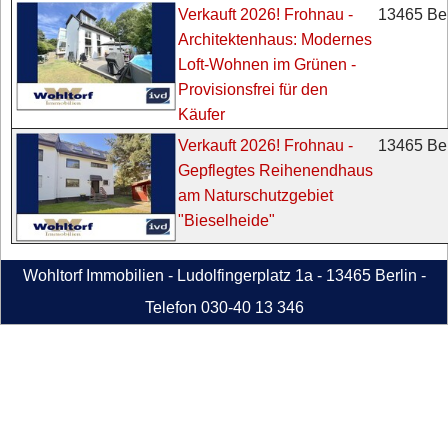
13465 Ber
Verkauft 2026! Frohnau -
Architektenhaus: Modernes
Loft-Wohnen im Grünen -
Provisionsfrei für den
Käufer
13465 Ber
Verkauft 2026! Frohnau -
Gepflegtes Reihenendhaus
am Naturschutzgebiet
"Bieselheide"
Wohltorf Immobilien - Ludolfingerplatz 1a - 13465 Berlin -
Telefon 030-40 13 346