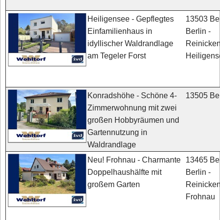
13503 Ber
Heiligensee - Gepflegtes
Berlin -
Einfamilienhaus in
Reinicken
idyllischer Waldrandlage
Heiligen
am Tegeler Forst
13505 Ber
Konradshöhe - Schöne 4-
Zimmerwohnung mit zwei
großen Hobbyräumen und
Gartennutzung in
Waldrandlage
13465 Ber
Neu! Frohnau - Charmante
Berlin -
Doppelhaushälfte mit
Reinicken
großem Garten
Frohnau