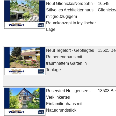
16548
Neu! Glienicke/Nordbahn -
Glienick
Stilvolles Architektenhaus
mit großzügigem
Raumkonzept in idyllischer
Lage
13505 Ber
Neu! Tegelort - Gepflegtes
Reihenendhaus mit
traumhaftem Garten in
Toplage
13503 Ber
Reserviert Heiligensee -
Verklinkertes
Einfamilienhaus mit
Naturgrundstück